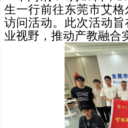
生一行前往东莞市艾格
访问活动。此次活动旨
业视野，推动产教融合