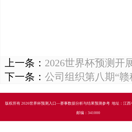
上一条：
2026世界杯预测开
下一条：
公司组织第八期“赣
版权所有 2026世界杯预测入口—赛事数据分析与结果预测参考 地址：江西
邮编：341000