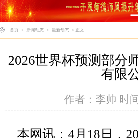
首页
>
新闻动态
>
最新动态
> 正文
2026世界杯预测部
有限
作者：李帅 时间：
本网讯：4月18日，2