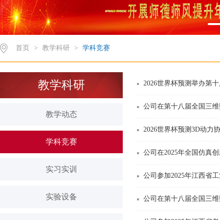
首页
>
教学科研
>
学科竞赛
教学科研
2026世界杯预测举办
公司在第十八届全国三维
教学动态
2026世界杯预测3D动
学科竞赛
公司在2025年全国仿真
实习实训
公司参加2025年江西省
实验设备
公司在第十八届全国三维