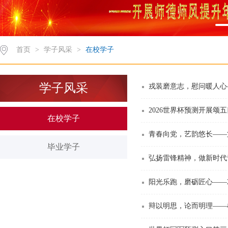
首页
>
学子风采
>
在校学子
学子风采
戎装磨意志，慰问暖人心
2026世界杯预测开展颂
在校学子
青春向党，艺韵悠长——
毕业学子
弘扬雷锋精神，做新时代
阳光乐跑，磨砺匠心——2
辩以明思，论而明理——