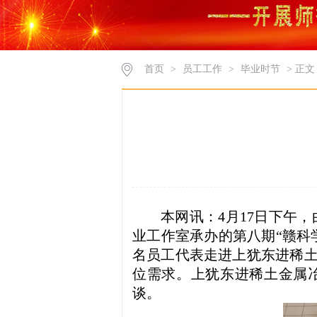
首页
>
员工工作
>
毕业时节
> 正文
本网讯：
4
月
17
日
下午
，
业工作室承办的第八期“赣科
名员工代表走进上犹东进稀
位需求。上犹东进稀土金属
谈。