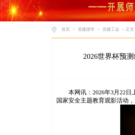
首页
>
党建团学
>
党建工会
> 正文
2026世界杯
本网讯：2026年3月2
国家安全主题教育观影活动，