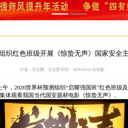
预测组织红色班级开展《惊蛰无声》国家安全
作者：豆志鹏、王志慧 时间：2026-03-22 点击数：
2日上午，2026世界杯预测组织“启耀强国班”红色班
集体观看我国当代国安题材电影《惊蛰无声》。