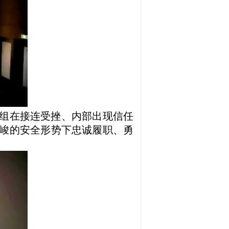
组在接连受挫、内部出现信任
峻的安全形势下忠诚履职、勇