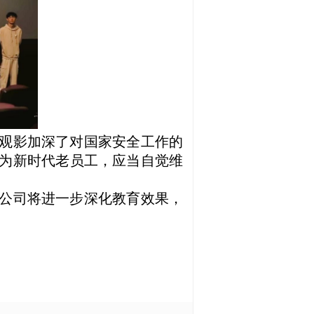
观影加深了对国家安全工作的
为新时代老员工，应当自觉维
。
公司将进一步深化教育效果，