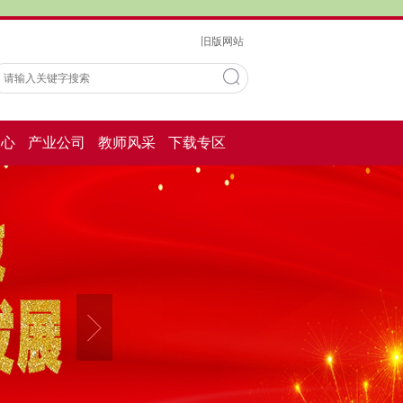
旧版网站
中心
产业公司
教师风采
下载专区