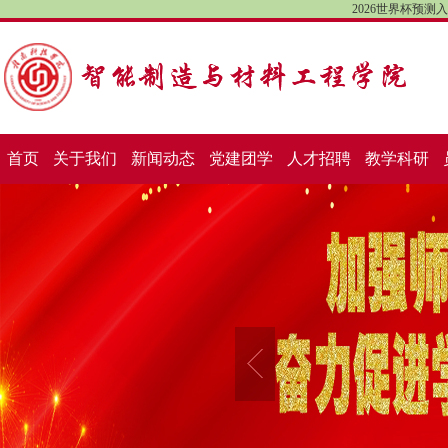
2026世界杯预
首页
关于我们
新闻动态
党建团学
人才招聘
教学科研