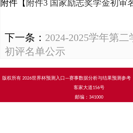
附件【
附件3 国家励志奖学金初审名单表
下一条：
​2024-2025
初评名单公示
版权所有 2026世界杯预测入口—赛事数据分析与结果预测参考
客家大道156号
邮编：341000