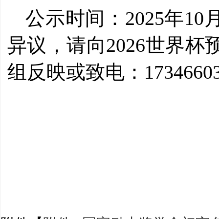
公示时间：202
5
年
10
异议，请向
2026世界杯
组反映或致电：
1734660